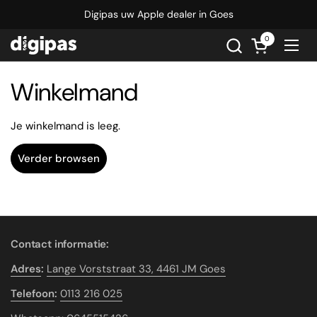
Ga naar content
Digipas uw Apple dealer in Goes
0
Winkelwagen
Menu
Winkelmand
Je winkelmand is leeg.
Verder browsen
Contact informatie:
Adres
:
Lange Vorststraat 33, 4461 JM Goes
Telefoon
:
0113 216 025